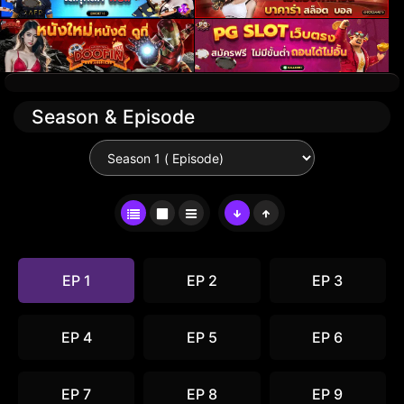
Season & Episode
EP 1
EP 2
EP 3
EP 4
EP 5
EP 6
EP 7
EP 8
EP 9