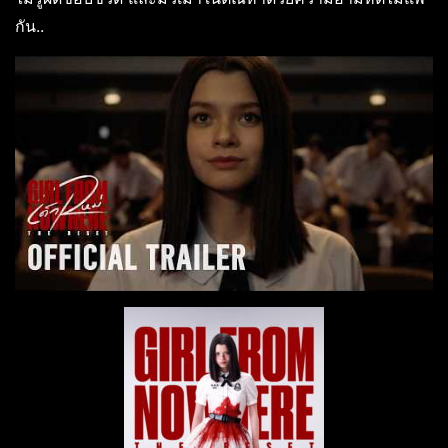
กัน..