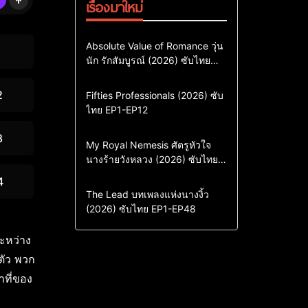
เรื่องมาใหม่
Comedy
Drama
ซีรี่ย์เกาหลี
Absolute Value of Romance วุ่น
นัก รักสัมบูรณ์ (2026) ซับไทย
ซีรี่ย์เกาหลีซับไทย
พากย์ไทย EP1-EP16
ซีรี่ย์เกาหลีพากย์ไทย
2
Action & Adventure
Comedy
Fifties Professionals (2026) ซับ
ไทย EP1-EP12
Drama
ซีรี่ย์เกาหลี
ซีรี่ย์เกาหลีซับไทย
8
Comedy
Drama
My Royal Nemesis ศัตรูหัวใจ
นางร้ายวังหลวง (2026) ซับไทย
Sci-Fi & Fantasy
ซีรี่ย์เกาหลี
EP1-EP14
ซีรี่ย์เกาหลีซับไทย
4
Drama
ซีรี่ย์จีน
The Lead บทเพลงแห่งนางงิ้ว
(2026) ซับไทย EP1-EP48
ซีรี่ย์จีนซับไทย
ระหว่าง
ตัว พวก
าที่ของ