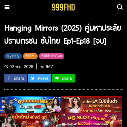
Hanging Mirrors (2025) คู่มหาประลัย
ปราบทรชน ซับไทย Ep1-Ep18 [จบ]
Mystery
ซีรี่ย์จีน
ซีรี่ย์จีนซับไทย
02 พ.ค. 2025
667
share
tweet
share