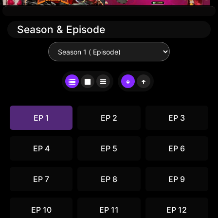
Season & Episode
EP 1
EP 2
EP 3
EP 4
EP 5
EP 6
EP 7
EP 8
EP 9
EP 10
EP 11
EP 12