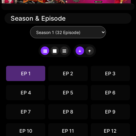
Season & Episode
EP 1
EP 2
EP 3
EP 4
EP 5
EP 6
EP 7
EP 8
EP 9
EP 10
EP 11
EP 12