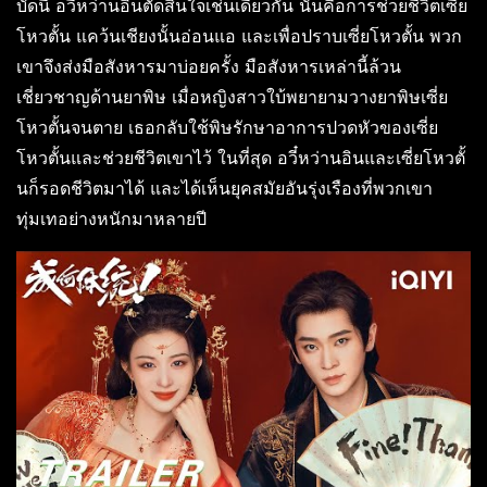
บัดนี้ อวี๋หว่านอินตัดสินใจเช่นเดียวกัน นั่นคือการช่วยชีวิตเซี่ย
โหวตั้น แคว้นเชียงนั้นอ่อนแอ และเพื่อปราบเซี่ยโหวตั้น พวก
เขาจึงส่งมือสังหารมาบ่อยครั้ง มือสังหารเหล่านี้ล้วน
เชี่ยวชาญด้านยาพิษ เมื่อหญิงสาวใบ้พยายามวางยาพิษเซี่ย
โหวตั้นจนตาย เธอกลับใช้พิษรักษาอาการปวดหัวของเซี่ย
โหวตั้นและช่วยชีวิตเขาไว้ ในที่สุด อวี๋หว่านอินและเซี่ยโหวตั้
นก็รอดชีวิตมาได้ และได้เห็นยุคสมัยอันรุ่งเรืองที่พวกเขา
ทุ่มเทอย่างหนักมาหลายปี