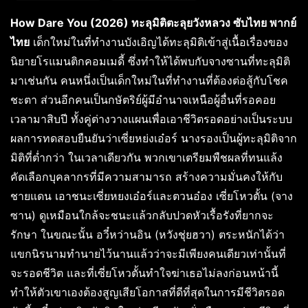
How Dare You (2026) ทะลุมิติตะลุยวังหลวง ซับไทย พากย์
ไทย
เด็กใหม่ในที่ทำงานบังเอิญได้ทะลุมิติเข้าสู่เนื้อเรื่องของ
นิยายโรแมนติกคอมเมดี้ ซึ่งทำให้ได้พบกับจางซานที่ทะลุมิติ
มาเช่นกัน คนหนึ่งเป็นเด็กใหม่ในที่ทำงานที่ต้องต่อสู้กับโชค
ชะตา ส่วนอีกคนเป็นกษัตริย์ผู้มีอำนาจเหนือผู้อื่นที่รอคอย
เวลามาสิบปี ทั้งคู่ต่างวางแผนเพื่อเอาชีวิตรอดอย่างเป็นระบบ
ผลการทดสอบยืนยันว่าเซี่ยหย่งเอ๋อร์ นางรองเป็นผู้ทะลุมิติจาก
มิติที่ต่ำกว่า ในเวลาเดียวกัน พวกเขาเตรียมพืชผลที่ทนแล้ง
คัดเลือกบุคลากรที่มีความสามารถ สร้างความมั่นคงให้กับ
ชายแดน เอาชนะเซี่ยหยงเอ๋อร์และตวนอ๋อง เซี่ยโหวตั้น (จาง
ซาน) ดูเหมือนใกล้จะชนะแล้วกลับปวดหัวเรื้อรังที่ยากจะ
รักษา ในขณะนั้น อวี๋หว่านอิน (หวังชุ่ยฮวา) ตระหนักได้ว่า
แขกนิรนามทำนายไว้นานแล้วว่าจะมีเพียงคนเดียวเท่านั้นที่
จะรอดชีวิต และที่เซี่ยโหวตั้นทำใจฆ่าเธอไม่ลงก่อนหน้านี้
ทำให้ตัวเขาเองต้องสูญเสียโอกาสที่ดีที่สุดในการมีชีวิตรอด