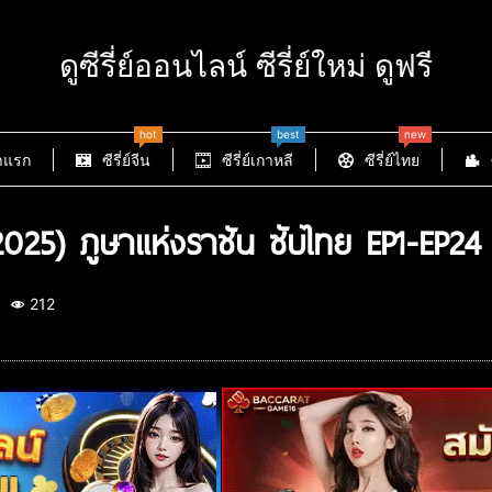
ดูซีรี่ย์ออนไลน์ ซีรี่ย์ใหม่ ดูฟรี
hot
best
new
าแรก
ซีรี่ย์จีน
ซีรี่ย์เกาหลี
ซีรี่ย์ไทย
25) ภูษาแห่งราชัน ซับไทย EP1-EP24
212