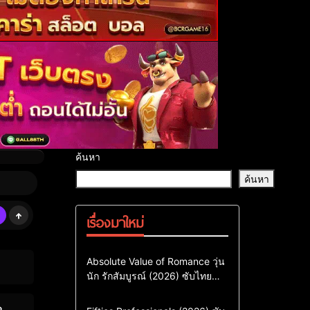
ค้นหา
ค้นหา
เรื่องมาใหม่
Comedy
Drama
ซีรี่ย์เกาหลี
Absolute Value of Romance วุ่น
นัก รักสัมบูรณ์ (2026) ซับไทย
ซีรี่ย์เกาหลีซับไทย
พากย์ไทย EP1-EP16
ซีรี่ย์เกาหลีพากย์ไทย
Action & Adventure
Comedy