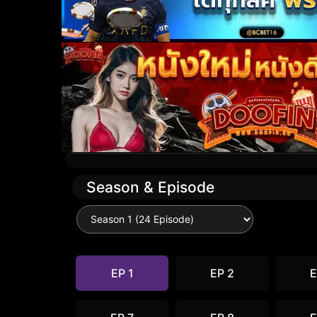
Season & Episode
EP 1
EP 2
E