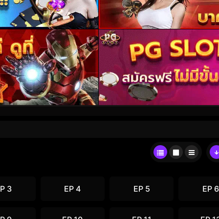
P 3
EP 4
EP 5
EP 6