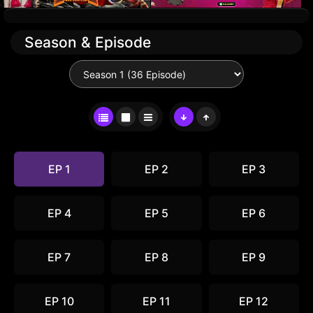
Season & Episode
EP 1
EP 2
EP 3
EP 4
EP 5
EP 6
EP 7
EP 8
EP 9
EP 10
EP 11
EP 12