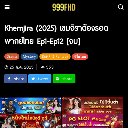
Khemjira (2025) เขมจิราต้องรอด
พากย์ไทย Ep1-Ep12 [จบ]
Drama
Mystery
Sci-Fi & Fantasy
ซีรี่ย์ไทย
25 ต.ค. 2025
553
share
tweet
share