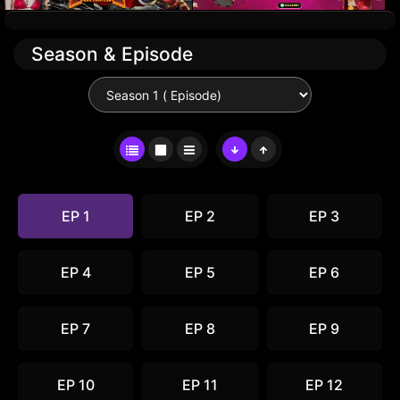
Season & Episode
EP 1
EP 2
EP 3
EP 4
EP 5
EP 6
EP 7
EP 8
EP 9
EP 10
EP 11
EP 12