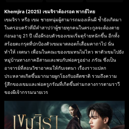
Khemjira (2025) เขมจิราต้องรอด พากย์ไทย
เขมจิรา หรือ เขม ชายหนุ่มผู้สามารถมองเห็นผี ซ้ำยังเกิดมา
ในครอบครัวที่มีคำสาปว่าผู้ชายทุกคนในตระกูลจะต้องตาย
ก่อนอายุ 21 ปี เมื่อผีรอบตัวของเขมเริ่มดุร้ายหนักขึ้น อีกทั้ง
สร้อยตะกรุดที่ปกป้องตัวเขมมาตลอดก็เสื่อมคาถาไป นั่น
ทำให้ เจตนา เพื่อนในคณะของเขมทนไม่ไหว พาตัวเขมไปยัง
หมู่บ้านทางภาคอีสานและพบกับพ่อครูอย่าง ภรัณ ซึ่งเป็น
อาจารย์ที่สอนวิชาอาคมให้กับเจตนา เรื่องราวแปลก
ประหลาดเกิดขึ้นมากมายผูกโยงกับอดีตชาติ รวมถึงความ
รู้สึกของเขมและพ่อครูภรัณที่เกิดขึ้นท่ามกลางการตามราวี
ของผีเจ้ากรรมนายเวร