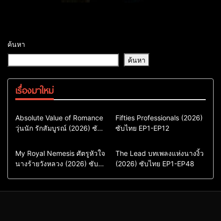
ค้นหา
ค้นหา
เรื่องมาใหม่
Comedy
Drama
Action & Adventure
Absolute Value of Romance
Fifties Professionals (2026)
วุ่นนัก รักสัมบูรณ์ (2026) ซับ
ซีรี่ย์เกาหลี
ซับไทย EP1-EP12
Comedy
Drama
ไทย พากย์ไทย EP1-EP16
ซีรี่ย์เกาหลีซับไทย
ซีรี่ย์เกาหลี
ซีรี่ย์เกาหลีพากย์ไทย
ซีรี่ย์เกาหลีซับไทย
Comedy
Drama
Drama
ซีรี่ย์จีน
My Royal Nemesis ศัตรูหัวใจ
The Lead บทเพลงแห่งนางงิ้ว
นางร้ายวังหลวง (2026) ซับ
Sci-Fi & Fantasy
(2026) ซับไทย EP1-EP48
ซีรี่ย์จีนซับไทย
ไทย EP1-EP14
ซีรี่ย์เกาหลี
ซีรี่ย์เกาหลีซับไทย