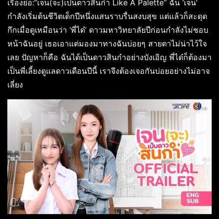
เรื่องย่อ:”เจน(จะ)เป็นดาวสินกำ Like A Palette” ฉัน ‘เจน’
กำลังเริ่มต้นชีวิตเด็กปีหนึ่งแสนราบรื่นสงบสุข แต่แล้วก็สะดุด
กึกเมื่อดูเหมือนว่า ‘พี่ได๋’ ดาวมหาวิทยาลัยปีก่อนกำลังไม่ชอบ
หน้าฉันอยู่ เธอเอาแต่มองมาทางฉันบ่อยๆ สายตาไม่น่าไว้ใจ
เลย ปัญหาก็คือ ฉันได้เป็นดาวสินกำอย่างบังเอิญ พี่ได๋ก็ต้องมา
เป็นพี่เลี้ยงดูแลดาวเดือนปีนี้ เราจึงต้องเจอกันบ่อยอย่างไม่อาจ
เลี่ยง