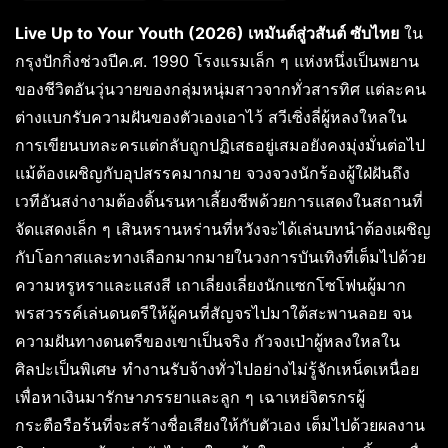
Live Up to Your Youth (2026) เหมันต์สู่วสันต์ ซับไทย
ใน
กรุงปักกิ่งช่วงปีค.ศ. 1990 โรงแรมเล็ก ๆ แห่งหนึ่งเป็นพยาน
ของชีวิตอันวุ่นวายของกลุ่มหนุ่มสาวจากทั่วสารทิศ แต่ละคน
ต่างแบกรับความฝันของตัวเองเอาไว้ สวีเซิ่งลี่ผู้หลงใหลใน
การเขียนบทละครแต่กลับถูกปฏิเสธอยู่เสมอยังคงมุ่งมั่นต่อไป
แม้ต้องเผชิญกับอุปสรรคมากมาย จวงจวงนักร้องผู้ใฝ่ฝันถึง
เวทีอันสง่างามต้องดิ้นรนหาเลี้ยงชีพด้วยการแสดงในสถานที่
จัดแสดงเล็ก ๆ เสินหรานหร่านที่หวังจะได้เล่นบทนำต้องเผชิญ
กับโอกาสและทางเลือกมากมายในวงการบันเทิงที่เต็มไปด้วย
ความหรูหราและแสงสี เถาเลี่ยงเลี่ยงนักแซกโซโฟนผู้มาก
พรสวรรค์เล่นดนตรีให้ผู้คนที่สัญจรไปมาใต้สะพานลอย จน
ความฝันทางดนตรีของเขาเป็นจริง กัวจงเป่าผู้หลงใหลใน
ศิลปะเป็นพิเศษ ทำงานรับจ้างทั่วไปอย่างไม่รู้จักเหน็ดเหนื่อย
เพื่อหาเงินมารักษาภรรยาและลูก ๆ เฉาเหย่จิตรกรผู้
กระตือรือร้นที่จะสร้างชื่อเสียงให้กับตัวเอง เต็มไปด้วยผลงาน