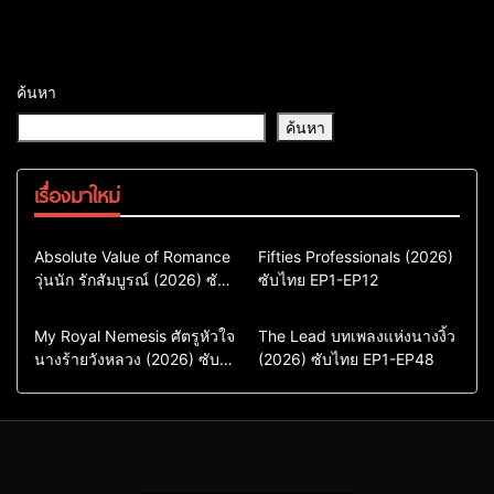
ค้นหา
ค้นหา
เรื่องมาใหม่
Comedy
Drama
Action & Adventure
Absolute Value of Romance
Fifties Professionals (2026)
วุ่นนัก รักสัมบูรณ์ (2026) ซับ
ซีรี่ย์เกาหลี
ซับไทย EP1-EP12
Comedy
Drama
ไทย พากย์ไทย EP1-EP16
ซีรี่ย์เกาหลีซับไทย
ซีรี่ย์เกาหลี
ซีรี่ย์เกาหลีพากย์ไทย
ซีรี่ย์เกาหลีซับไทย
Comedy
Drama
Drama
ซีรี่ย์จีน
My Royal Nemesis ศัตรูหัวใจ
The Lead บทเพลงแห่งนางงิ้ว
นางร้ายวังหลวง (2026) ซับ
Sci-Fi & Fantasy
(2026) ซับไทย EP1-EP48
ซีรี่ย์จีนซับไทย
ไทย EP1-EP14
ซีรี่ย์เกาหลี
ซีรี่ย์เกาหลีซับไทย