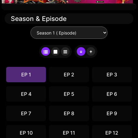
Season & Episode
EP 1
EP 2
EP 3
EP 4
EP 5
EP 6
EP 7
EP 8
EP 9
EP 10
EP 11
EP 12