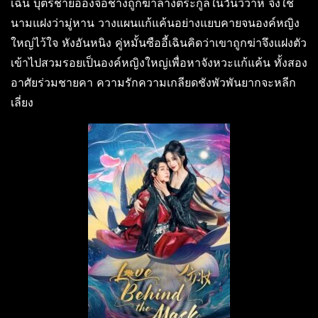
เฉิน บุตรชายอ๋องจื่อชางถูกฆ่าล้างตระกูลในวันวิวาห์ จึงใช้
นามแฝงว่ามู่หาน วางแผนแก้แค้นอย่างแยบคายจนองค์หญิง
ใหญ่ไว้ใจ หังอันหนิง คู่หมั้นซืออี้เฉินคิดว่าเขาถูกฆ่าจึงแฝงตัว
เข้าไปสวมรอยเป็นองค์หญิงใหญ่เพื่อหาจังหวะแก้แค้น ทั้งสอง
อาศัยร่วมชายคา ความรักความเกลียดชังพัวพันยากจะหลีก
เลี่ยง