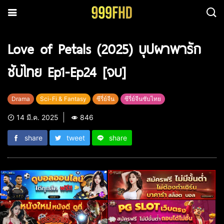
Love of Petals (2025) บุปผาพารัก
ซับไทย Ep1-Ep24 [จบ]
Drama
Sci-Fi & Fantasy
ซีรี่ย์จีน
ซีรี่ย์จีนซับไทย
14 มี.ค. 2025
846
share
tweet
share