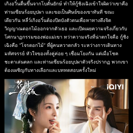
เกิงอวิ๋นตื่นขึ้นจากโบตั๋นยักษ์ ทำให้กู้ชิงเฉิงเข้าใจผิดว่าเขาคือ
ท่านเซียนร้อยบุปผา และขอเป็นศิษย์ของเขาทันที ขณะ
เดียวกัน หลี่ว์เกิงอวิ๋นต้องปิดบังตัวตนเพื่อหาทางดึงจิต
วิญญาณดอกไม้ออกจากตัวเธอ และเปิดเผยความจริงเกี่ยวกับ
โศกนาฏกรรมของพ่อแม่เขา ทว่าความจริงที่น่าตกใจคือ กู้ชิง
เฉิงคือ “โจรดอกไม้” ที่ผู้คนหวาดกลัว ระหว่างการเดินทาง
มหัศจรรย์ หัวใจของทั้งคู่ค่อย ๆ เชื่อมโยงกัน แต่เมื่อโชค
ชะตาเล่นตลก และท่านเซียนร้อยบุปผาตัวจริงปรากฏ พวกเขา
ต้องเผชิญกับทางเลือกและบททดสอบครั้งใหม่