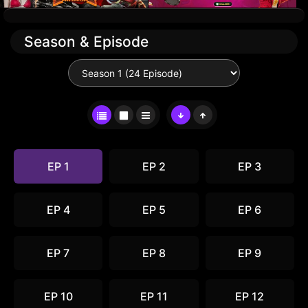
Season & Episode
EP 1
EP 2
EP 3
EP 4
EP 5
EP 6
EP 7
EP 8
EP 9
EP 10
EP 11
EP 12