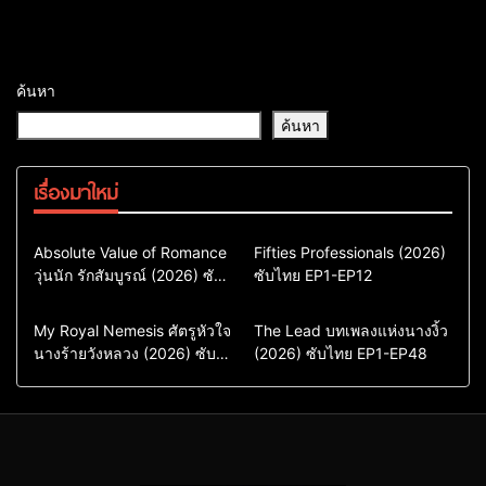
ค้นหา
ค้นหา
เรื่องมาใหม่
Comedy
Drama
Action & Adventure
Absolute Value of Romance
Fifties Professionals (2026)
วุ่นนัก รักสัมบูรณ์ (2026) ซับ
ซีรี่ย์เกาหลี
ซับไทย EP1-EP12
Comedy
Drama
ไทย พากย์ไทย EP1-EP16
ซีรี่ย์เกาหลีซับไทย
ซีรี่ย์เกาหลี
ซีรี่ย์เกาหลีพากย์ไทย
ซีรี่ย์เกาหลีซับไทย
Comedy
Drama
Drama
ซีรี่ย์จีน
My Royal Nemesis ศัตรูหัวใจ
The Lead บทเพลงแห่งนางงิ้ว
นางร้ายวังหลวง (2026) ซับ
Sci-Fi & Fantasy
(2026) ซับไทย EP1-EP48
ซีรี่ย์จีนซับไทย
ไทย EP1-EP14
ซีรี่ย์เกาหลี
ซีรี่ย์เกาหลีซับไทย