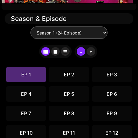
Season & Episode
EP 1
EP 2
EP 3
EP 4
EP 5
EP 6
EP 7
EP 8
EP 9
EP 10
EP 11
EP 12