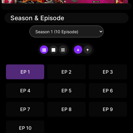
Season & Episode
EP 1
EP 2
EP 3
EP 4
EP 5
EP 6
EP 7
EP 8
EP 9
EP 10