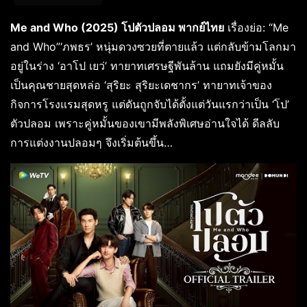
Me and Who (2025) โปตัวปลอม พากย์ไทย
เรื่องย่อ: “Me
and Who”‘ภพธร’ หนุ่มดวงซวยที่ตายแล้ว แต่กลับข้ามโลกมา
อยู่ในร่าง ‘อา​โป เยว่’ ทายาทเศรษฐีพันล้าน แถมยังมีคู่หมั้น
เป็นคุณชายสุดหล่อ ‘สุริยะ สุริยะเดชากร’ ทายาทเจ้าของ
กิจการโรงแรมสุดหรู แต่ดันถูกจับได้ตั้งแต่วันแรกว่าเป็น ‘โป’
ตัวปลอม เพราะคู่หมั้นของเขามีพลังพิเศษอ่านใจได้ ดีลลับ
การแต่งงานปลอมๆ จึงเริ่มต้นขึ้น…