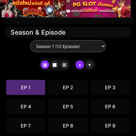
Season & Episode
EP 1
EP 2
EP 3
EP 4
EP 5
EP 6
EP 7
EP 8
EP 9