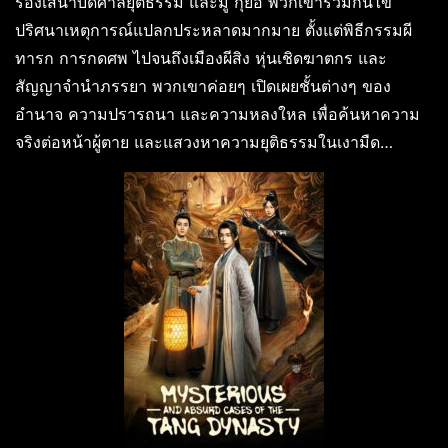
รองเสนาบดีศาลยุติธรรม และมู่ กุ้ยอี้ พวกเขาร่วมกันไข
ปริศนาเหตุการณ์แปลกประหลาดมากมาย ตั้งแต่พิธีกรรมผี
ทารก การกดศพ ไปจนถึงเมืองผีสิง หุ่นเชิดฆาตกร และ
สัญญาจำนำภรรยา พวกเขาค่อยๆ เปิดเผยชั้นต่างๆ ของ
อำนาจ ความปรารถนา และความหลงใหล เพื่อค้นหาความ
จริงต่อหน้าผู้ตาย และแสวงหาความยุติธรรมในเงามืด…