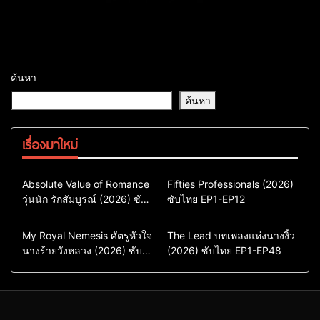
ค้นหา
ค้นหา
เรื่องมาใหม่
Comedy
Drama
Action & Adventure
Absolute Value of Romance
Fifties Professionals (2026)
วุ่นนัก รักสัมบูรณ์ (2026) ซับ
ซีรี่ย์เกาหลี
ซับไทย EP1-EP12
Comedy
Drama
ไทย พากย์ไทย EP1-EP16
ซีรี่ย์เกาหลีซับไทย
ซีรี่ย์เกาหลี
ซีรี่ย์เกาหลีพากย์ไทย
ซีรี่ย์เกาหลีซับไทย
Comedy
Drama
Drama
ซีรี่ย์จีน
My Royal Nemesis ศัตรูหัวใจ
The Lead บทเพลงแห่งนางงิ้ว
นางร้ายวังหลวง (2026) ซับ
Sci-Fi & Fantasy
(2026) ซับไทย EP1-EP48
ซีรี่ย์จีนซับไทย
ไทย EP1-EP14
ซีรี่ย์เกาหลี
ซีรี่ย์เกาหลีซับไทย