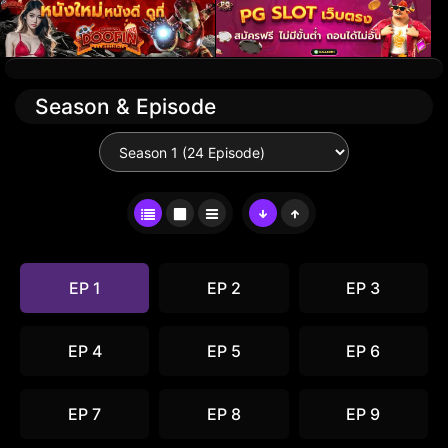
Season & Episode
EP 1
EP 2
EP 3
EP 4
EP 5
EP 6
EP 7
EP 8
EP 9