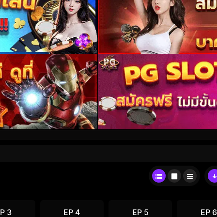
P 3
EP 4
EP 5
EP 6