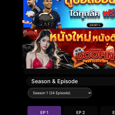
Season & Episode
EP 1
EP 2
E