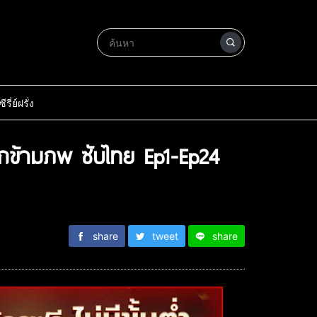
ซีรี่ย์ฝรั่ง
ักข้ามภพ ซับไทย Ep1-Ep24
share
tweet
share