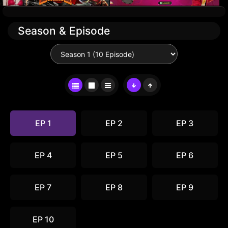
Season & Episode
EP 1
EP 2
EP 3
EP 4
EP 5
EP 6
EP 7
EP 8
EP 9
EP 10