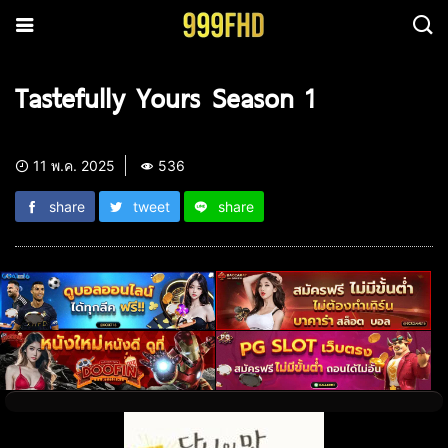
Tastefully Yours Season 1
11 พ.ค. 2025
536
share
tweet
share