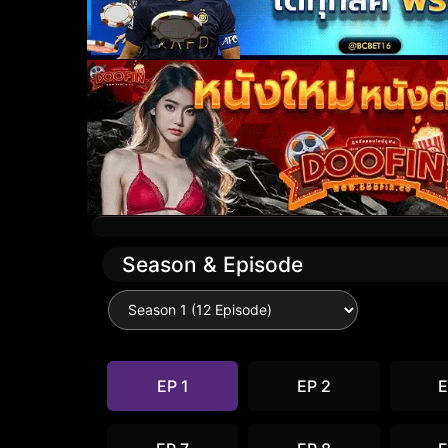
Season & Episode
EP 1
EP 2
E