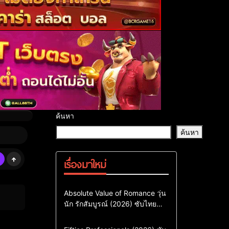
ค้นหา
ค้นหา
เรื่องมาใหม่
Comedy
Drama
ซีรี่ย์เกาหลี
Absolute Value of Romance วุ่น
นัก รักสัมบูรณ์ (2026) ซับไทย
ซีรี่ย์เกาหลีซับไทย
พากย์ไทย EP1-EP16
ซีรี่ย์เกาหลีพากย์ไทย
Action & Adventure
Comedy