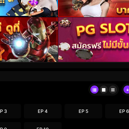
P 3
EP 4
EP 5
EP 6