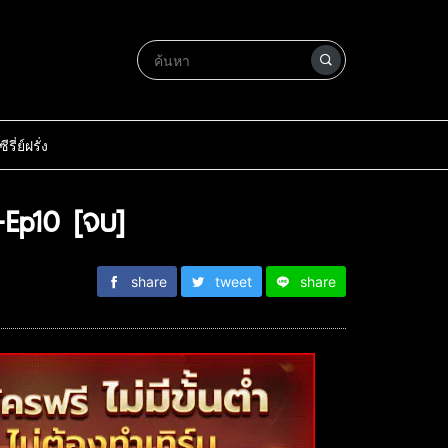
ซีรี่ย์ฝรั่ง
-Ep10 [จบ]
share
tweet
share