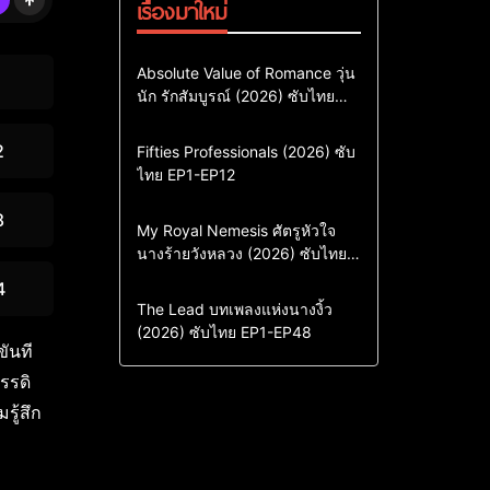
เรื่องมาใหม่
Comedy
Drama
ซีรี่ย์เกาหลี
Absolute Value of Romance วุ่น
นัก รักสัมบูรณ์ (2026) ซับไทย
ซีรี่ย์เกาหลีซับไทย
พากย์ไทย EP1-EP16
ซีรี่ย์เกาหลีพากย์ไทย
2
Action & Adventure
Comedy
Fifties Professionals (2026) ซับ
ไทย EP1-EP12
Drama
ซีรี่ย์เกาหลี
ซีรี่ย์เกาหลีซับไทย
8
Comedy
Drama
My Royal Nemesis ศัตรูหัวใจ
นางร้ายวังหลวง (2026) ซับไทย
Sci-Fi & Fantasy
ซีรี่ย์เกาหลี
EP1-EP14
ซีรี่ย์เกาหลีซับไทย
4
Drama
ซีรี่ย์จีน
The Lead บทเพลงแห่งนางงิ้ว
(2026) ซับไทย EP1-EP48
ซีรี่ย์จีนซับไทย
ขันที
รรดิ
รู้สึก