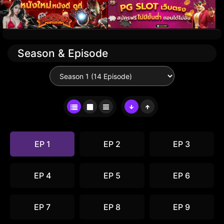
Season & Episode
EP 1
EP 2
EP 3
EP 4
EP 5
EP 6
EP 7
EP 8
EP 9