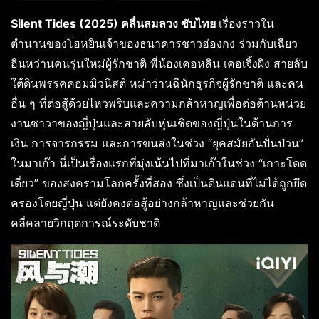
Silent Tides (2025) คลื่นลมลวง ซับไทย
เรื่องราวใน
ตำนานของโฮหยินเจ้าของธนาคารชาวฮ่องกง ร่วมกับเฉียว
อินหว่านคนรุ่นใหม่ผู้รักชาติ พี่น้องเคอหลิน เคอเจิ้งผิง สายลับ
ใต้ดินพรรคคอมมิวนิสต์ หม่าว่านฉีนักธุรกิจผู้รักชาติ และคน
อื่น ๆ ที่ต่อสู้ด้วยไหวพริบและความกล้าหาญเพื่อต่อต้านหน่วย
งานซาวาของญี่ปุ่นและสายลับหุ่นเชิดของญี่ปุ่นในด้านการ
เงิน การจารกรรม และการขนส่งในช่วง “ยุคสมัยอันปั่นป่วน”
ในมาเก๊า นี่เป็นเรื่องแรกที่มุ่งเน้นไปที่มาเก๊าในช่วง “เกาะโดด
เดี่ยว” ของสงครามโลกครั้งที่สอง ซึ่งเป็นดินแดนที่ไม่ได้ถูกยึด
ครองโดยญี่ปุ่น แต่ยังคงต่อสู้อย่างกล้าหาญและช่วยกัน
คลี่คลายวิกฤตการณ์ระดับชาติ