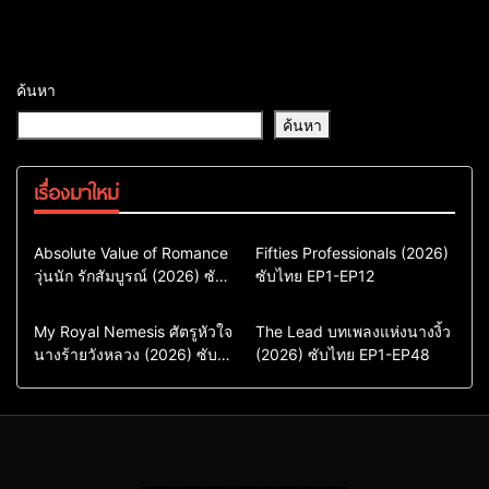
ค้นหา
ค้นหา
เรื่องมาใหม่
Comedy
Drama
Action & Adventure
Absolute Value of Romance
Fifties Professionals (2026)
วุ่นนัก รักสัมบูรณ์ (2026) ซับ
ซีรี่ย์เกาหลี
ซับไทย EP1-EP12
Comedy
Drama
ไทย พากย์ไทย EP1-EP16
ซีรี่ย์เกาหลีซับไทย
ซีรี่ย์เกาหลี
ซีรี่ย์เกาหลีพากย์ไทย
ซีรี่ย์เกาหลีซับไทย
Comedy
Drama
Drama
ซีรี่ย์จีน
My Royal Nemesis ศัตรูหัวใจ
The Lead บทเพลงแห่งนางงิ้ว
นางร้ายวังหลวง (2026) ซับ
Sci-Fi & Fantasy
(2026) ซับไทย EP1-EP48
ซีรี่ย์จีนซับไทย
ไทย EP1-EP14
ซีรี่ย์เกาหลี
ซีรี่ย์เกาหลีซับไทย