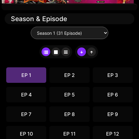
Season & Episode
EP 1
EP 2
EP 3
EP 4
EP 5
EP 6
EP 7
EP 8
EP 9
EP 10
EP 11
EP 12