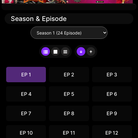
Season & Episode
EP 1
EP 2
EP 3
EP 4
EP 5
EP 6
EP 7
EP 8
EP 9
EP 10
EP 11
EP 12