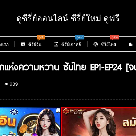
ดูซีรี่ย์ออนไลน์ ซีรี่ย์ใหม่ ดูฟรี
hot
best
new
าแรก
ซีรี่ย์จีน
ซีรี่ย์เกาหลี
ซีรี่ย์ไทย
ักแห่งความหวาน ซับไทย EP1-EP24 [จ
939