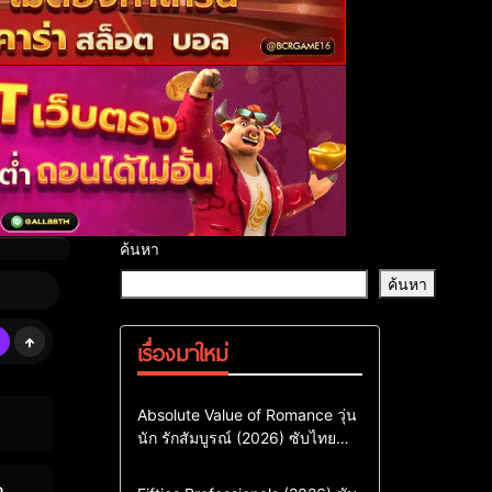
ค้นหา
ค้นหา
เรื่องมาใหม่
Comedy
Drama
ซีรี่ย์เกาหลี
Absolute Value of Romance วุ่น
นัก รักสัมบูรณ์ (2026) ซับไทย
ซีรี่ย์เกาหลีซับไทย
พากย์ไทย EP1-EP16
ซีรี่ย์เกาหลีพากย์ไทย
Action & Adventure
Comedy