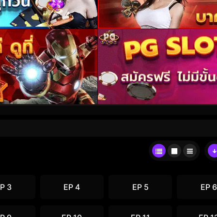
P 3
EP 4
EP 5
EP 6