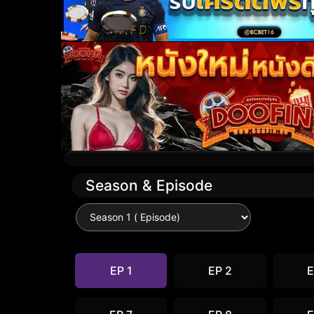
Season & Episode
EP 1
EP 2
E