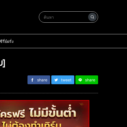
ซีรี่ย์ฝรั่ง
บ]
share
tweet
share