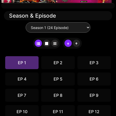
Season & Episode
EP 1
EP 2
EP 3
EP 4
EP 5
EP 6
EP 7
EP 8
EP 9
EP 10
EP 11
EP 12