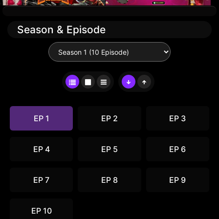
Season & Episode
EP 1
EP 2
EP 3
EP 4
EP 5
EP 6
EP 7
EP 8
EP 9
EP 10