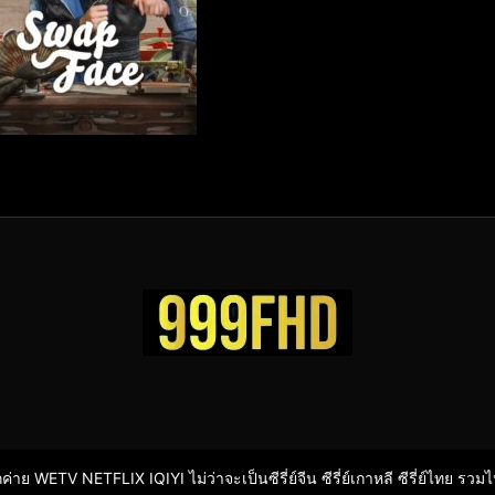
ากค่าย WETV NETFLIX IQIYI ไม่ว่าจะเป็นซีรี่ย์จีน ซีรี่ย์เกาหลี ซีรี่ย์ไทย รวม