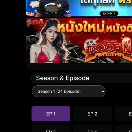
Season & Episode
EP 1
EP 2
E