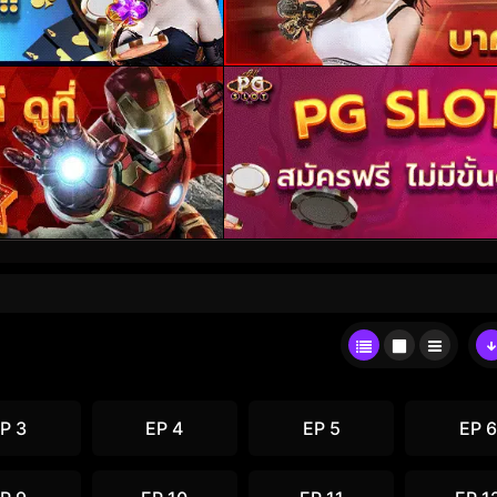
P 3
EP 4
EP 5
EP 6