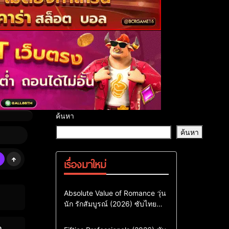
ค้นหา
ค้นหา
เรื่องมาใหม่
Comedy
Drama
ซีรี่ย์เกาหลี
Absolute Value of Romance วุ่น
นัก รักสัมบูรณ์ (2026) ซับไทย
ซีรี่ย์เกาหลีซับไทย
พากย์ไทย EP1-EP16
ซีรี่ย์เกาหลีพากย์ไทย
Action & Adventure
Comedy