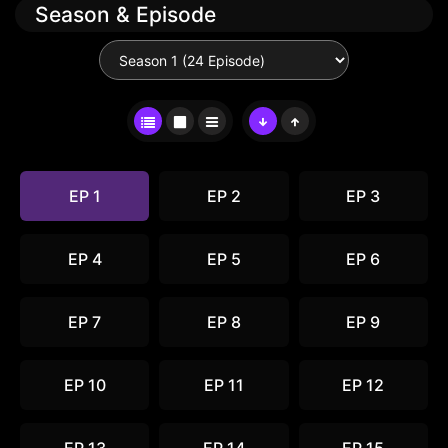
Season & Episode
EP 1
EP 2
EP 3
EP 4
EP 5
EP 6
EP 7
EP 8
EP 9
EP 10
EP 11
EP 12