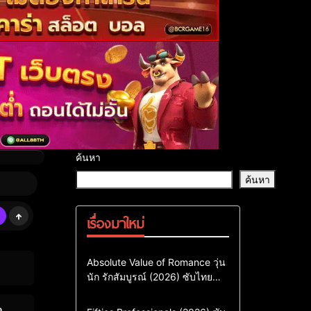
ค้นหา
ค้นหา
เรื่องมาใหม่
Comedy
Drama
ซีรี่ย์เกาหลี
Absolute Value of Romance วุ่น
นัก รักสัมบูรณ์ (2026) ซับไทย
ซีรี่ย์เกาหลีซับไทย
พากย์ไทย EP1-EP16
ซีรี่ย์เกาหลีพากย์ไทย
Action & Adventure
Comedy