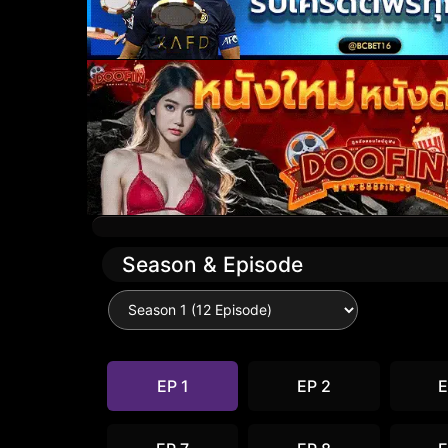
Season & Episode
EP 1
EP 2
E