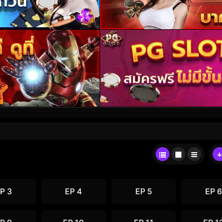
P 3
EP 4
EP 5
EP 6