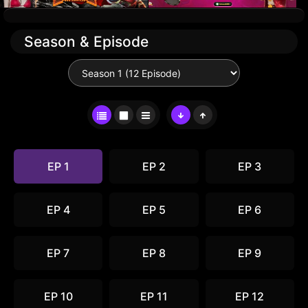
Season & Episode
EP 1
EP 2
EP 3
EP 4
EP 5
EP 6
EP 7
EP 8
EP 9
EP 10
EP 11
EP 12