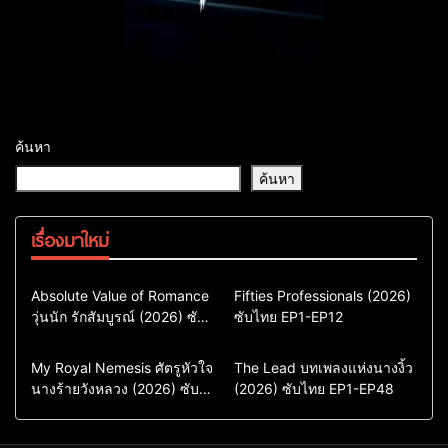
ค้นหา
ค้นหา
เรื่องมาใหม่
Comedy
Drama
Action & Adventure
Absolute Value of Romance
Fifties Professionals (2026)
วุ่นนัก รักสัมบูรณ์ (2026) ซับ
ซีรี่ย์เกาหลี
ซับไทย EP1-EP12
Comedy
Drama
ไทย พากย์ไทย EP1-EP16
ซีรี่ย์เกาหลีซับไทย
ซีรี่ย์เกาหลี
ซีรี่ย์เกาหลีพากย์ไทย
ซีรี่ย์เกาหลีซับไทย
Comedy
Drama
Drama
ซีรี่ย์จีน
My Royal Nemesis ศัตรูหัวใจ
The Lead บทเพลงแห่งนางงิ้ว
นางร้ายวังหลวง (2026) ซับ
Sci-Fi & Fantasy
(2026) ซับไทย EP1-EP48
ซีรี่ย์จีนซับไทย
ไทย EP1-EP14
ซีรี่ย์เกาหลี
ซีรี่ย์เกาหลีซับไทย