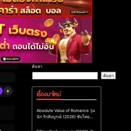
ค้นหา
ค้นหา
เรื่องมาใหม่
Comedy
Drama
ซีรี่ย์เกาหลี
Absolute Value of Romance วุ่น
นัก รักสัมบูรณ์ (2026) ซับไทย
ซีรี่ย์เกาหลีซับไทย
พากย์ไทย EP1-EP16
ซีรี่ย์เกาหลีพากย์ไทย
Action & Adventure
Comedy