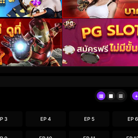
P 3
EP 4
EP 5
EP 6