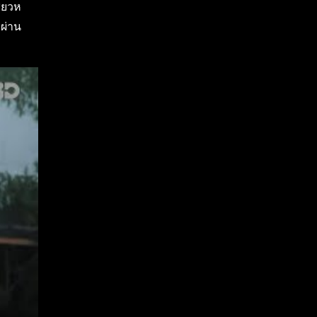
ซียวห
งผ่าน