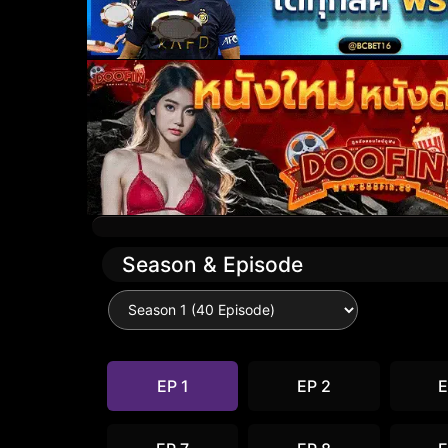
Season & Episode
EP 1
EP 2
E