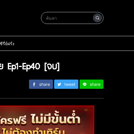
ซีรี่ย์ฝรั่ง
ย Ep1-Ep40 [จบ]
share
tweet
share