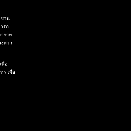
ังซาน
มารถ
ชทายาท
ของพวก
พื่อ
ร เพื่อ