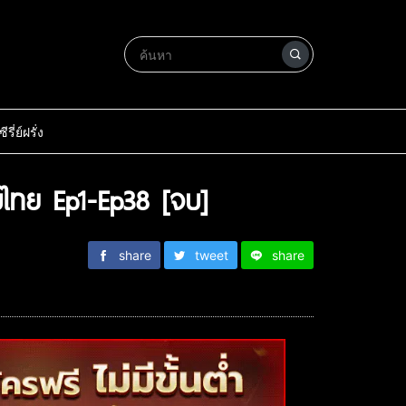
ซีรี่ย์ฝรั่ง
ไทย Ep1-Ep38 [จบ]
share
tweet
share