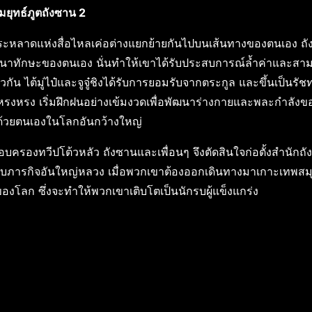
มยุทธ์ภูตถังซาน 2
ะหลาดแห่งสื่อไหลเค่อต่างแยกย้ายกันไปบนเส้นทางของตนเอง ถ
ัฒนาทักษะของตนเอง นั่นทำให้เขาได้รับประสบการณ์ล้ำค่าและสา
กัน ไต้มู่ไป๋และจูจู๋ชิงได้รับการยอมรับจากตระกูล และขึ้นเป็นรั
งหรงหรง เริ่มฝึกฝนอย่างเข้มงวดเพื่อพัฒนาร่างกายและพละกำลัง
ู้ด้วยตนเองในโลกอันกว้างใหญ่
บครองทวีปโต้วหลัว ถังซานและเพื่อนๆ จึงตัดสินใจก่อตั้งสำนักถังเ
บภารกิจอันใหญ่หลวง เมื่อพวกเขาต้องออกเดินทางมาเกาะเทพสมุท
โลก ซึ่งจะทำให้พวกเขาเติบโตเป็นนักรบผู้แข็งแกร่ง