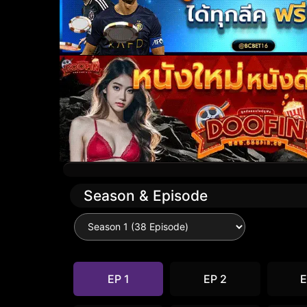
Season & Episode
EP 1
EP 2
E