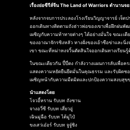
เรื่องย่อซีรีส์จีน The Land of Warriors ตำนานจอ
หลังจากจบการประลองโรงเรียนวิญญาจารย์ เจ็ดปร
ออกเดินทางติดตามถังฮ่าวพ่อของเขาเพื่อฝึกฝนพ
เผชิญกับความท้าทายต่างๆ ได้อย่างมั่นใจ ขณะเดียว
ของอาณาจักรซิงหลัว ทางฝั่งของเอ้าซือข่าและนิ่
เขา ขณะที่หม่าหงจวิ้นตัดสินใจออกเดินทางเรียนร
ในขณะเดียวกัน ปี๋ปี่ตง กำลังวางแผนการลับเพื่อครอ
แสดงความหยัดยืนยึดมั่นในคุณธรรม และรับผิดชอ
เผชิญหน้ากับความมืดมิดและปกป้องความสงบสุขของ
นำแสดงโดย
โจวอี้หราน รับบท ถังซาน
จางอวี่ซี รับบท เสี่ยวอู่
เฉินมู่ฉือ รับบท ไต้มู่ไป๋
ขงเสว่เอ๋อร์ รับบท จูจู๋ชิง