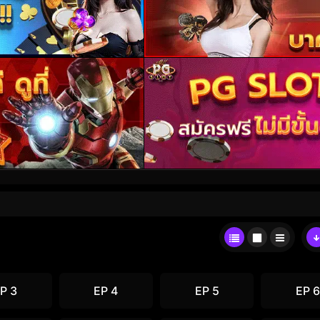
P 3
EP 4
EP 5
EP 6