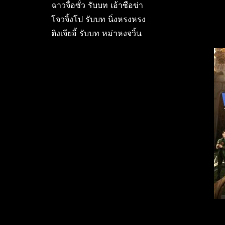
ฉาวจื่อซั่ว รับบท เอ้าซือข่า
โจวจิ้งโป รับบท นิ่งหรงหรง
ติงเจียอี้ รับบท หม่าหงจวิ้น