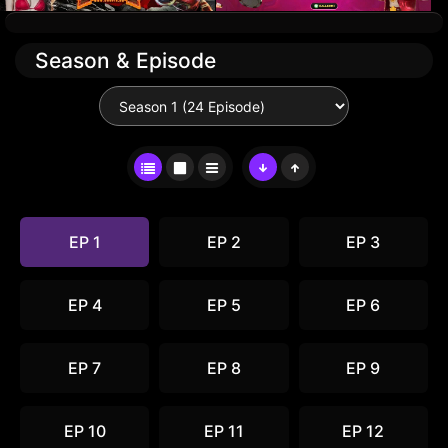
Season & Episode
EP 1
EP 2
EP 3
EP 4
EP 5
EP 6
EP 7
EP 8
EP 9
EP 10
EP 11
EP 12