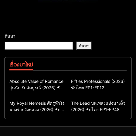
ค้นหา
ค้นหา
เรื่องมาใหม่
Comedy
Drama
Action & Adventure
Absolute Value of Romance
Fifties Professionals (2026)
วุ่นนัก รักสัมบูรณ์ (2026) ซับ
ซีรี่ย์เกาหลี
ซับไทย EP1-EP12
Comedy
Drama
ไทย พากย์ไทย EP1-EP16
ซีรี่ย์เกาหลีซับไทย
ซีรี่ย์เกาหลี
ซีรี่ย์เกาหลีพากย์ไทย
ซีรี่ย์เกาหลีซับไทย
Comedy
Drama
Drama
ซีรี่ย์จีน
My Royal Nemesis ศัตรูหัวใจ
The Lead บทเพลงแห่งนางงิ้ว
นางร้ายวังหลวง (2026) ซับ
Sci-Fi & Fantasy
(2026) ซับไทย EP1-EP48
ซีรี่ย์จีนซับไทย
ไทย EP1-EP14
ซีรี่ย์เกาหลี
ซีรี่ย์เกาหลีซับไทย