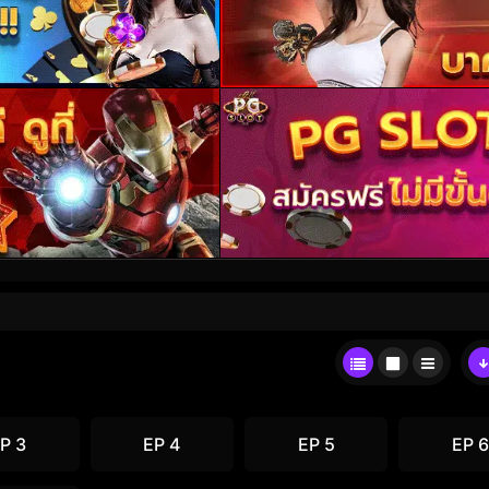
P 3
EP 4
EP 5
EP 6