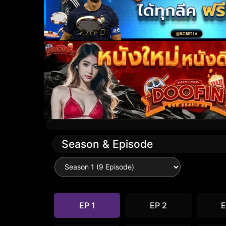
Season & Episode
EP 1
EP 2
E