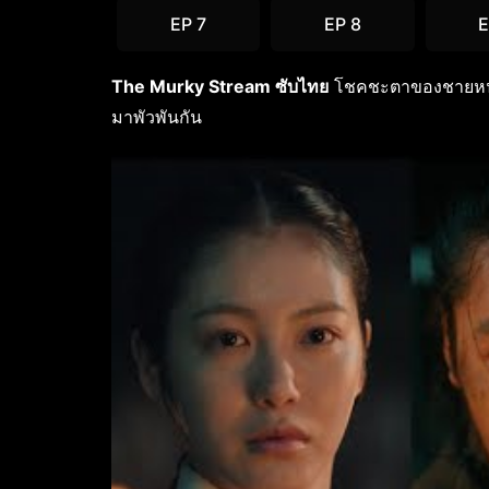
EP 7
EP 8
E
The Murky Stream ซับไทย
โชคชะตาของชายหนุ่มผ
มาพัวพันกัน