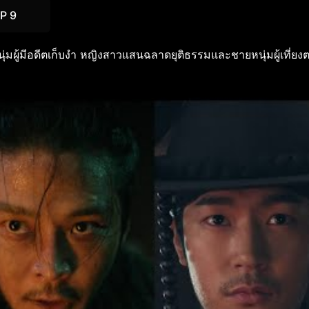
P 9
ู้มีอดีตเก็บงำ หญิงสาวแสนฉลาดยุติธรรมและชายหนุ่มผู้เที่ยงต