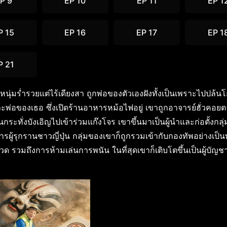
P 9
EP 10
EP 11
EP 1
P 15
EP 16
EP 17
EP 1
P 21
นุ่มร่ำรวยแต่ไร้เดียงสา ถูกพ่อของตัวเองฝังทั้งเป็นเพราะไปปล้นโ
และพ่อของเธอ ซึ่งเปิดร้านอาหารหม้อไฟอยู่ เขาถูกอาจารย์ฮั่วคอย
นกระทั่งบังเอิญไปเข้าร่วมแก๊งโจร เขาขึ้นมาเป็นผู้นำและก่อตั้งกลุ่ม
ผู้รุกรานชาวญี่ปุ่น กลุ่มของเขาก็ถูกรวมเข้ากับกองทัพอย่างเป็
ด รวมถึงการห้ามเล่นการพนัน ในที่สุดเขาก็เติบโตขึ้นเป็นผู้บัญ