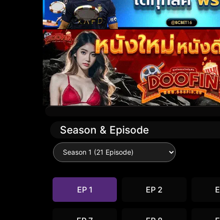
Season & Episode
EP 1
EP 2
E