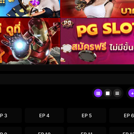
P 3
EP 4
EP 5
EP 6