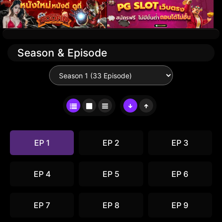
Season & Episode
EP 1
EP 2
EP 3
EP 4
EP 5
EP 6
EP 7
EP 8
EP 9