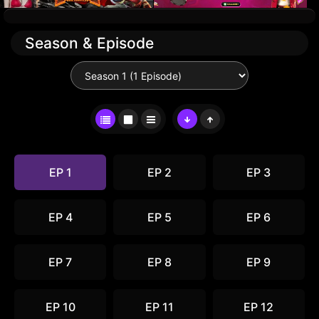
Season & Episode
EP 1
EP 2
EP 3
EP 4
EP 5
EP 6
EP 7
EP 8
EP 9
EP 10
EP 11
EP 12