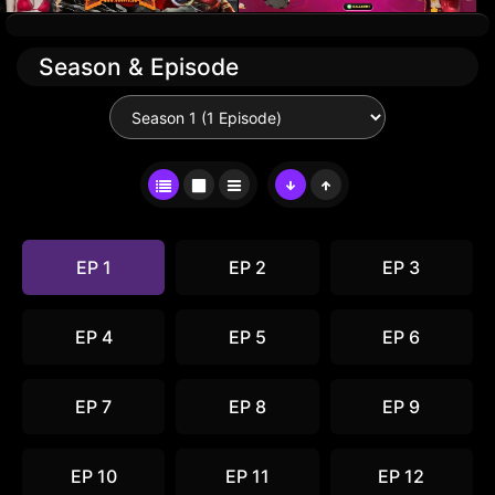
Season & Episode
EP 1
EP 2
EP 3
EP 4
EP 5
EP 6
EP 7
EP 8
EP 9
EP 10
EP 11
EP 12