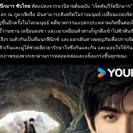
นึกมาร ซับไทย
ดัดแปลงจากนวนิยายต้นฉบับ “เจ็ดคัมภีร์ผนึกมาร”
ลก ณ ภูผาเฟิงจื่อ มันสามารถสิงสถิตในร่างมนุษย์ เปลี่ยนแปลงจิ
ากฏขึ้นอีกครั้งในโลกมนุษย์ คดีฆาตกรรมแปลกประหลาดเกิดขึ้นต่อเนื
น อี๋ว่านซาน เหยียนหงซา และเฉาเหยียนหัวต่างก็ถูกดึงเข้าไปพัวพันก
คนจึงรวมตัวกันเป็นทีมนกฟีนิกซ์ และออกเดินทางผจญภัยเพื่อปราบจิ
ัวเริ่นและมู่ไต้ช่วยเยียวยารักษาใจซึ่งกันและกัน และมอบใจให้กัน
้วน มิตรภาพของพวกเขาผ่านการหลอมหล่อและแข็งแกร่งขึ้นทุกขณะ