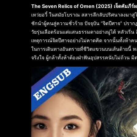
The Seven Relics of Omen (2025) เจ็ดคัมภีร์ผ
เหว่ยอวี๋ ในสมัยโบราณ สสารลึกลับปริศนาลงมาสู่โ
ชักนำผู้คนสู่ความชั่วร้าย ปัจจุบัน “จิตปีศาจ” ปร
วัยรุ่นเลือดร้อนแต่แสนธรรมดาอย่างมู่ไต้ หลัวเริ่
เหตุการณ์จิตปีศาจอย่างไม่คาดคิด จากนั้นทั้งห้า
ในการเดินทางอันตรายที่ชีวิตแขวนบนเส้นด้ายนี้ หล
จริงใจ ผู้กล้าทั้งห้าต้องฝ่าฟันอุปสรรคนับไม่ถ