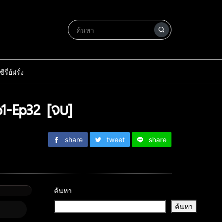
ซีรี่ย์ฝรั่ง
p1-Ep32 [จบ]
share
tweet
share
ค้นหา
ค้นหา