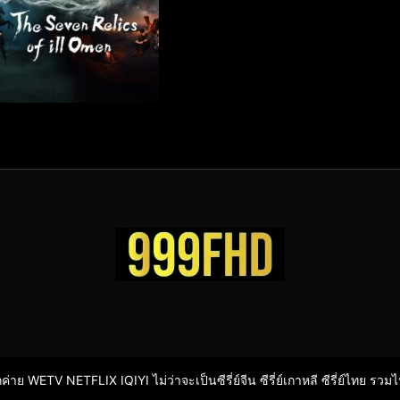
ากค่าย WETV NETFLIX IQIYI ไม่ว่าจะเป็นซีรี่ย์จีน ซีรี่ย์เกาหลี ซีรี่ย์ไทย รวม