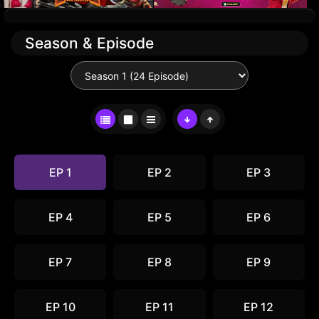
Season & Episode
EP 1
EP 2
EP 3
EP 4
EP 5
EP 6
EP 7
EP 8
EP 9
EP 10
EP 11
EP 12