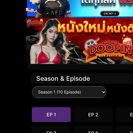
Season & Episode
EP 1
EP 2
E