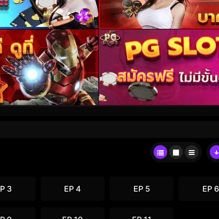
P 3
EP 4
EP 5
EP 6