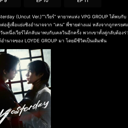
P 9
EP 10
EP 11
esterday (Uncut Ver.)””เวียร์” ทายาทแห่ง VPG GROUP ได้พบกับ
สู้เพื่อแย่งชิงอำนาจจาก “เคน” พี่ชายต่างแม่ หลังจากถูกทรย
หนึ่งเวียร์ได้กลับมาพบกับเคลวินอีกครั้ง พวกเขาทั้งคู่กลับต้องร่
ละได้อำนาจของ LOYDE GROUP มา โดยมีชีวิตเป็นเดิมพัน