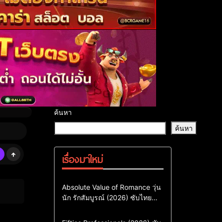
ค้นหา
ค้นหา
เรื่องมาใหม่
Comedy
Drama
ซีรี่ย์เกาหลี
Absolute Value of Romance วุ่น
นัก รักสัมบูรณ์ (2026) ซับไทย
ซีรี่ย์เกาหลีซับไทย
พากย์ไทย EP1-EP16
ซีรี่ย์เกาหลีพากย์ไทย
Action & Adventure
Comedy