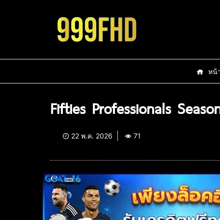
หน้
Fifties Professionals Seaso
22 พ.ค. 2026
71