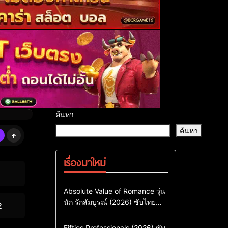
ค้นหา
ค้นหา
เรื่องมาใหม่
Comedy
Drama
ซีรี่ย์เกาหลี
Absolute Value of Romance วุ่น
นัก รักสัมบูรณ์ (2026) ซับไทย
ซีรี่ย์เกาหลีซับไทย
2
พากย์ไทย EP1-EP16
ซีรี่ย์เกาหลีพากย์ไทย
Action & Adventure
Comedy
Fifties Professionals (2026) ซับ