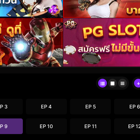
P 3
EP 4
EP 5
EP 6
P 9
EP 10
EP 11
EP 1