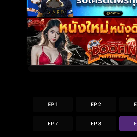
EP 1
EP 2
E
EP 7
EP 8
E