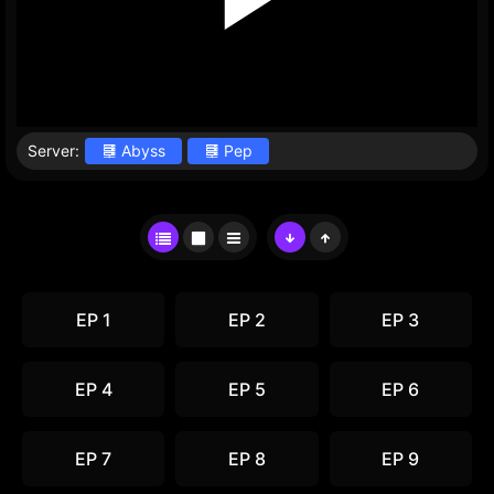
Server:
Abyss
Pep
EP 1
EP 2
EP 3
EP 4
EP 5
EP 6
EP 7
EP 8
EP 9