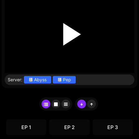
Server:
Abyss
Pep
EP 1
EP 2
EP 3