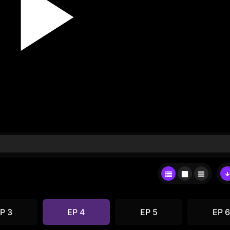
P 3
EP 4
EP 5
EP 6