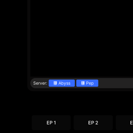
Server:
Abyss
Pep
EP 1
EP 2
E