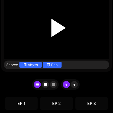
Server:
Abyss
Pep
EP 1
EP 2
EP 3