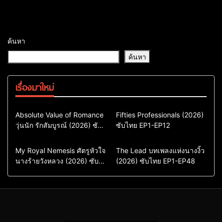
ค้นหา
ค้นหา
เรื่องมาใหม่
Comedy
Drama
Action & Adventure
Absolute Value of Romance
Fifties Professionals (2026)
วุ่นนัก รักสัมบูรณ์ (2026) ซับ
ซีรี่ย์เกาหลี
ซับไทย EP1-EP12
Comedy
Drama
ไทย พากย์ไทย EP1-EP16
ซีรี่ย์เกาหลีซับไทย
ซีรี่ย์เกาหลี
ซีรี่ย์เกาหลีพากย์ไทย
ซีรี่ย์เกาหลีซับไทย
Comedy
Drama
Drama
ซีรี่ย์จีน
My Royal Nemesis ศัตรูหัวใจ
The Lead บทเพลงแห่งนางงิ้ว
นางร้ายวังหลวง (2026) ซับ
Sci-Fi & Fantasy
(2026) ซับไทย EP1-EP48
ซีรี่ย์จีนซับไทย
ไทย EP1-EP14
ซีรี่ย์เกาหลี
ซีรี่ย์เกาหลีซับไทย