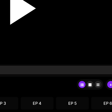
P 3
EP 4
EP 5
EP 6