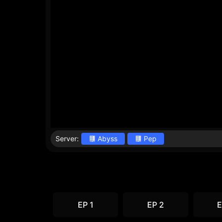
Server:
Abyss
Pep
EP 1
EP 2
E