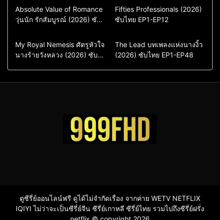
Comedy
Drama
Action & Adventure
Absolute Value of Romance
Fifties Professionals (2026)
วุ่นนัก รักสัมบูรณ์ (2026) ซับ
ซีรี่ย์เกาหลี
ซับไทย EP1-EP12
Comedy
Drama
ไทย พากย์ไทย EP1-EP16
ซีรี่ย์เกาหลีซับไทย
ซีรี่ย์เกาหลี
ซีรี่ย์เกาหลีพากย์ไทย
ซีรี่ย์เกาหลีซับไทย
Comedy
Drama
Drama
ซีรี่ย์จีน
My Royal Nemesis ศัตรูหัวใจ
The Lead บทเพลงแห่งนางงิ้ว
นางร้ายวังหลวง (2026) ซับ
Sci-Fi & Fantasy
(2026) ซับไทย EP1-EP48
ซีรี่ย์จีนซับไทย
ไทย EP1-EP14
ซีรี่ย์เกาหลี
ซีรี่ย์เกาหลีซับไทย
ดูซีรี่ย์ออนไลน์ฟรี ดูได้ไม่จำกัดเรื่อง จากค่าย WETV NETFLIX
IQIYI ไม่ว่าจะเป็นซีรี่ย์จีน ซีรี่ย์เกาหลี ซีรี่ย์ไทย รวมไปถึงซีรี่ย์ฝรั่ง
netflix © copyright 2026